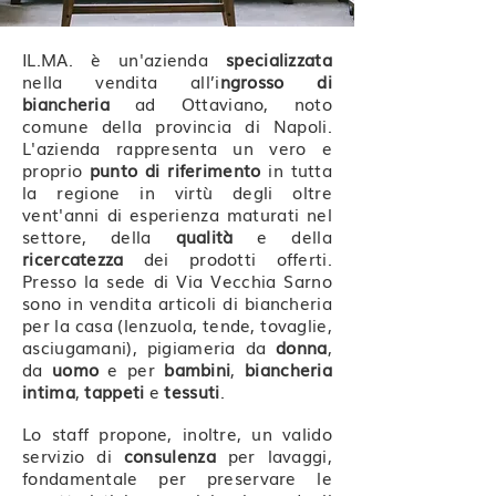
IL.MA. è un'azienda
specializzata
nella vendita all’i
ngrosso di
biancheria
ad Ottaviano, noto
comune della provincia di Napoli.
L'azienda rappresenta un vero e
proprio
punto di riferimento
in tutta
la regione in virtù degli oltre
vent'anni di esperienza maturati nel
settore, della
qualità
e della
ricercatezza
dei prodotti offerti.
Presso la sede di Via Vecchia Sarno
sono in vendita articoli di biancheria
per la casa (lenzuola, tende, tovaglie,
asciugamani), pigiameria da
donna
,
da
uomo
e per
bambini
,
biancheria
intima
,
tappeti
e
tessuti
.
Lo staff propone, inoltre, un valido
servizio di
consulenza
per lavaggi,
fondamentale per preservare le