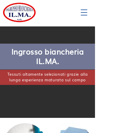
Ingrosso biancheria
IL.MA.
Tessuti altamente selezionati grazie alla
lunga esperienza maturata sul campo